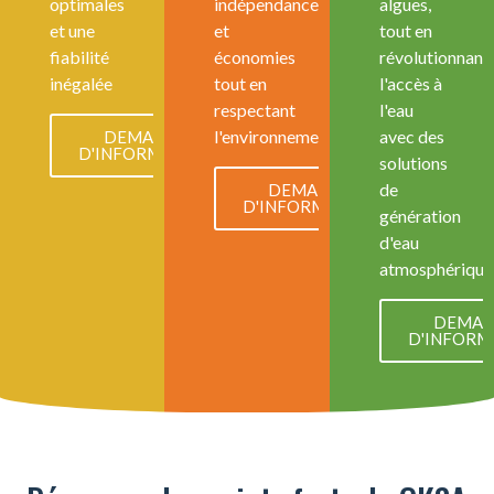
optimales
indépendance
algues,
et une
et
tout en
fiabilité
économies
révolutionnant
inégalée
tout en
l'accès à
respectant
l'eau
l'environnement
avec des
DEMANDE
D'INFORMATION
solutions
de
DEMANDE
D'INFORMATION
génération
d'eau
atmosphérique
DEMAN
D'INFORM