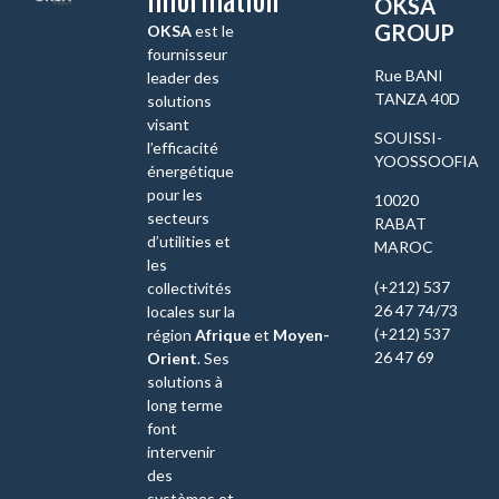
OKSA
GROUP
OKSA
est le
fournisseur
Rue BANI
leader des
TANZA 40D
solutions
visant
SOUISSI-
l’efficacité
YOOSSOOFIA
énergétique
pour les
10020
secteurs
RABAT
d’utilities et
MAROC
les
(+212) 537
collectivités
26 47 74/73
locales sur la
(+212) 537
région
Afrique
et
Moyen-
26 47 69
Orient
. Ses
solutions à
long terme
font
intervenir
des
systèmes et