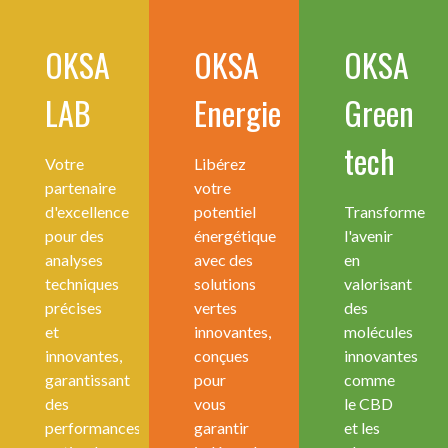
OKSA
OKSA
OKSA
LAB
Energie
Green
tech
Votre
Libérez
partenaire
votre
d'excellence
potentiel
Transforme
pour des
énergétique
l'avenir
analyses
avec des
en
techniques
solutions
valorisant
précises
vertes
des
et
innovantes,
molécules
innovantes,
conçues
innovantes
garantissant
pour
comme
des
vous
le CBD
performances
garantir
et les